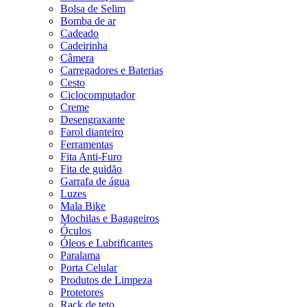
Bolsa de Selim
Bomba de ar
Cadeado
Cadeirinha
Câmera
Carregadores e Baterias
Cesto
Ciclocomputador
Creme
Desengraxante
Farol dianteiro
Ferramentas
Fita Anti-Furo
Fita de guidão
Garrafa de água
Luzes
Mala Bike
Mochilas e Bagageiros
Óculos
Óleos e Lubrificantes
Paralama
Porta Celular
Produtos de Limpeza
Protetores
Rack de teto