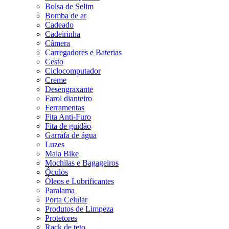
Bolsa de Selim
Bomba de ar
Cadeado
Cadeirinha
Câmera
Carregadores e Baterias
Cesto
Ciclocomputador
Creme
Desengraxante
Farol dianteiro
Ferramentas
Fita Anti-Furo
Fita de guidão
Garrafa de água
Luzes
Mala Bike
Mochilas e Bagageiros
Óculos
Óleos e Lubrificantes
Paralama
Porta Celular
Produtos de Limpeza
Protetores
Rack de teto