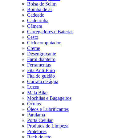
Bolsa de Selim
Bomba de ar
Cadeado
Cadeirinha
Câmera
Carregadores e Baterias
Cesto
Ciclocomputador
Creme
Desengraxante
Farol dianteiro
Ferramentas
Fita Anti-Furo
Fita de guidão
Garrafa de água
Luzes
Mala Bike
Mochilas e Bagageiros
Óculos
Óleos e Lubrificantes
Paralama
Porta Celular
Produtos de Limpeza
Protetores
Rack de teto