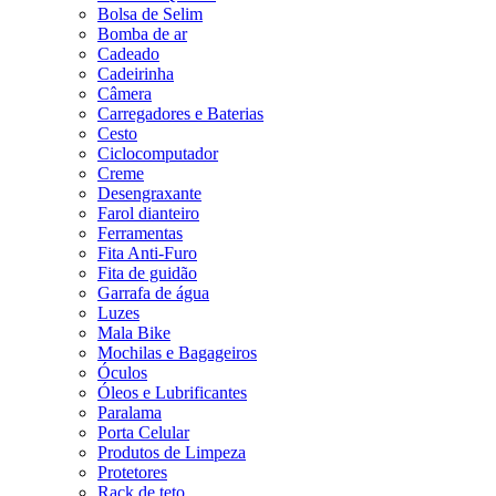
Bolsa de Selim
Bomba de ar
Cadeado
Cadeirinha
Câmera
Carregadores e Baterias
Cesto
Ciclocomputador
Creme
Desengraxante
Farol dianteiro
Ferramentas
Fita Anti-Furo
Fita de guidão
Garrafa de água
Luzes
Mala Bike
Mochilas e Bagageiros
Óculos
Óleos e Lubrificantes
Paralama
Porta Celular
Produtos de Limpeza
Protetores
Rack de teto