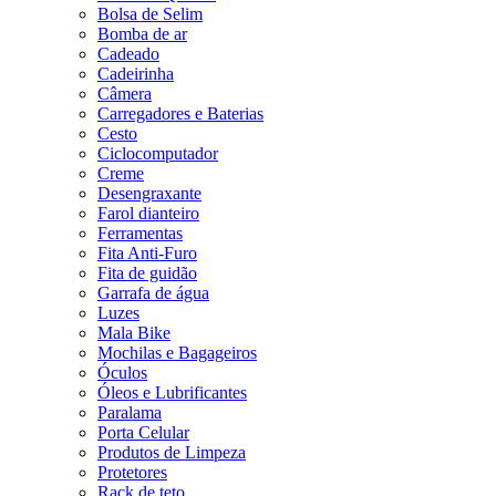
Bolsa de Selim
Bomba de ar
Cadeado
Cadeirinha
Câmera
Carregadores e Baterias
Cesto
Ciclocomputador
Creme
Desengraxante
Farol dianteiro
Ferramentas
Fita Anti-Furo
Fita de guidão
Garrafa de água
Luzes
Mala Bike
Mochilas e Bagageiros
Óculos
Óleos e Lubrificantes
Paralama
Porta Celular
Produtos de Limpeza
Protetores
Rack de teto