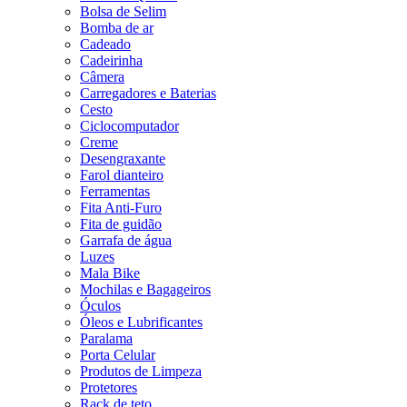
Bolsa de Selim
Bomba de ar
Cadeado
Cadeirinha
Câmera
Carregadores e Baterias
Cesto
Ciclocomputador
Creme
Desengraxante
Farol dianteiro
Ferramentas
Fita Anti-Furo
Fita de guidão
Garrafa de água
Luzes
Mala Bike
Mochilas e Bagageiros
Óculos
Óleos e Lubrificantes
Paralama
Porta Celular
Produtos de Limpeza
Protetores
Rack de teto