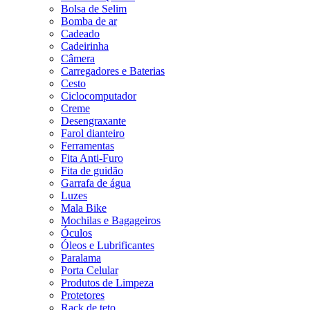
Bolsa de Selim
Bomba de ar
Cadeado
Cadeirinha
Câmera
Carregadores e Baterias
Cesto
Ciclocomputador
Creme
Desengraxante
Farol dianteiro
Ferramentas
Fita Anti-Furo
Fita de guidão
Garrafa de água
Luzes
Mala Bike
Mochilas e Bagageiros
Óculos
Óleos e Lubrificantes
Paralama
Porta Celular
Produtos de Limpeza
Protetores
Rack de teto