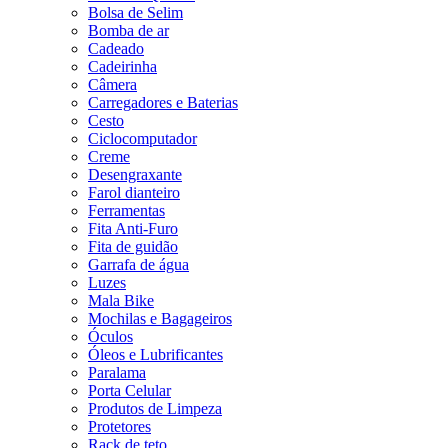
Bolsa de Selim
Bomba de ar
Cadeado
Cadeirinha
Câmera
Carregadores e Baterias
Cesto
Ciclocomputador
Creme
Desengraxante
Farol dianteiro
Ferramentas
Fita Anti-Furo
Fita de guidão
Garrafa de água
Luzes
Mala Bike
Mochilas e Bagageiros
Óculos
Óleos e Lubrificantes
Paralama
Porta Celular
Produtos de Limpeza
Protetores
Rack de teto