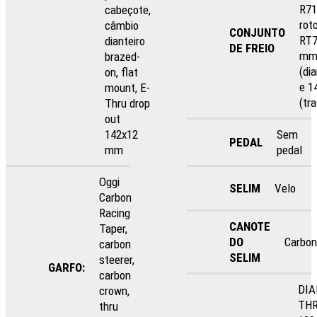
R71
cabeçote,
rot
câmbio
CONJUNTO
RT7
dianteiro
DE FREIO
m
brazed-
(dia
on, flat
e 1
mount, E-
(tra
Thru drop
out
142x12
Sem
PEDAL
mm
pedal
Oggi
SELIM
Velo
Carbon
Racing
CANOTE
Taper,
DO
Carbo
carbon
SELIM
steerer,
GARFO:
carbon
DIA
crown,
THR
thru