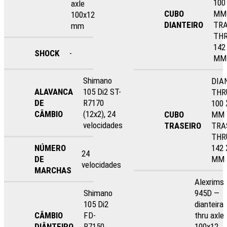
100
axle
CUBO
MM
100x12
DIANTEIRO
TRA
mm
THR
142
SHOCK
-
MM
Shimano
DIA
ALAVANCA
105 Di2 ST-
THR
DE
R7170
100 
CÂMBIO
(12x2), 24
CUBO
MM
velocidades
TRASEIRO
TRA
THR
NÚMERO
142 
24
DE
MM
velocidades
MARCHAS
Alexrims
Shimano
945D —
105 Di2
dianteira
CÂMBIO
FD-
thru axle
DIÂNTEIRO
R7150
100x12