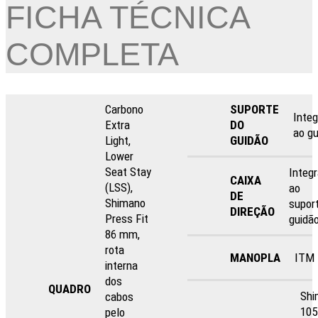
FICHA TÉCNICA
COMPLETA
Carbono
SUPORTE
Inte
Extra
DO
ao gu
Light,
GUIDÃO
Lower
Seat Stay
Integ
CAIXA
(LSS),
ao
DE
Shimano
supor
DIREÇÃO
Press Fit
guidã
86 mm,
rota
MANOPLA
ITM
interna
dos
QUADRO
Shi
cabos
105
pelo