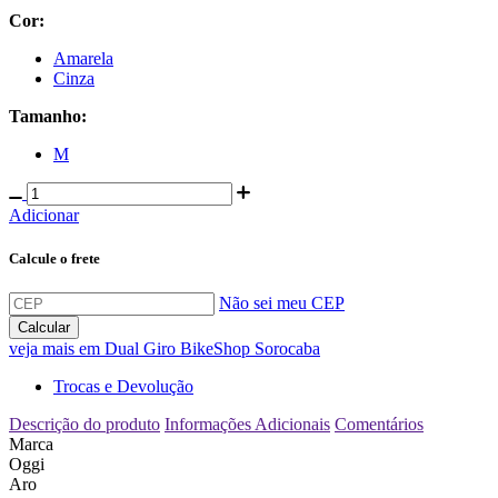
Cor:
Amarela
Cinza
Tamanho:
M
Adicionar
Calcule o frete
Não sei meu CEP
veja mais em
Dual Giro BikeShop Sorocaba
Trocas e Devolução
Descrição do produto
Informações Adicionais
Comentários
Marca
Oggi
Aro