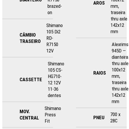
AROS
brazed-
mm,
on
traseira
thru axle
142x12
Shimano
mm
105 Di2
CÂMBIO
RD-
TRASEIRO
R7150
Alexrims
12V
945D —
dianteira
thru axle
Shimano
100x12
105 CS-
RAIOS
mm,
HG710-
CASSETTE
traseira
12 12V
thru axle
11-36
142x12
dentes
mm
Shimano
MOV.
700 x
Press
PNEU
CENTRAL
28C
Fit