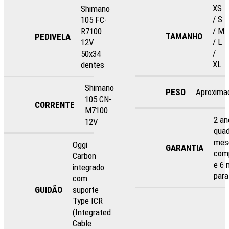
XS
Shimano
/ S
105 FC-
/ M
R7100
TAMANHO
PEDIVELA
/ L
12V
/
50x34
XL
dentes
Shimano
PESO
Aproxima
105 CN-
CORRENTE
M7100
2 an
12V
quad
mes
Oggi
GARANTIA
com
Carbon
e 6
integrado
para
com
GUIDÃO
suporte
Type ICR
(Integrated
Cable