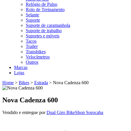
Relógio de Pulso
Rolo de Treinamento
Selante
Suporte
Suporte de caramanhola
Suporte de trabalho
Suportes e móveis
Tacos
Trailer
Transbikes
Velocímetros
Outros
Marcas
Lojas
Home
>
Bikes
>
Estrada
>
Nova Cadenza 600
Nova Cadenza 600
Vendido e entregue por
Dual Giro BikeShop Sorocaba