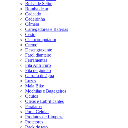
Bolsa de Selim
Bomba de ar
Cadeado
Cadeirinha
Câmera
Carregadores e Baterias
Cesto
Ciclocomputador
Creme
Desengraxante
Farol dianteiro
Ferramentas
Fita Anti-Furo
Fita de guidão
Garrafa de água
Luzes
Mala Bike
Mochilas e Bagageiros
Óculos
Óleos e Lubrificantes
Paralama
Porta Celular
Produtos de Limpeza
Protetores
Rack de teto