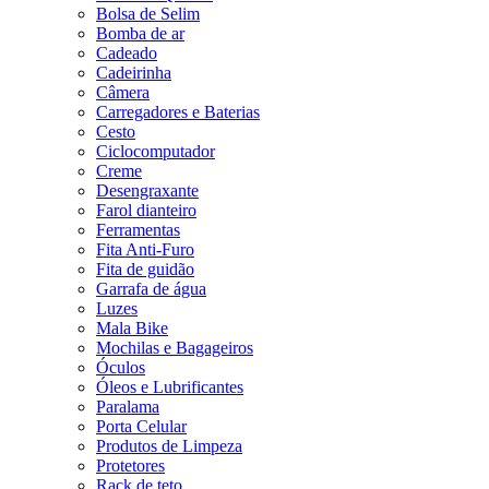
Bolsa de Selim
Bomba de ar
Cadeado
Cadeirinha
Câmera
Carregadores e Baterias
Cesto
Ciclocomputador
Creme
Desengraxante
Farol dianteiro
Ferramentas
Fita Anti-Furo
Fita de guidão
Garrafa de água
Luzes
Mala Bike
Mochilas e Bagageiros
Óculos
Óleos e Lubrificantes
Paralama
Porta Celular
Produtos de Limpeza
Protetores
Rack de teto