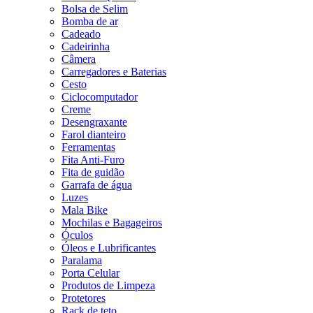
Bolsa de Selim
Bomba de ar
Cadeado
Cadeirinha
Câmera
Carregadores e Baterias
Cesto
Ciclocomputador
Creme
Desengraxante
Farol dianteiro
Ferramentas
Fita Anti-Furo
Fita de guidão
Garrafa de água
Luzes
Mala Bike
Mochilas e Bagageiros
Óculos
Óleos e Lubrificantes
Paralama
Porta Celular
Produtos de Limpeza
Protetores
Rack de teto