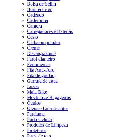
Bolsa de Selim
Bomba de ar
Cadeado
Cadeirinha
Câmera
Carregadores e Baterias
Cesto
Ciclocomputador
Creme
Desengraxante
Farol dianteiro
Ferramentas
Fita Anti-Furo
Fita de guidão
Garrafa de água
Luzes
Mala Bike
Mochilas e Bagageiros
Óculos
Óleos e Lubrificantes
Paralama
Porta Celular
Produtos de Limpeza
Protetores
Rack de teto