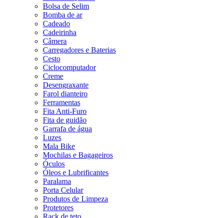
Bolsa de Selim
Bomba de ar
Cadeado
Cadeirinha
Câmera
Carregadores e Baterias
Cesto
Ciclocomputador
Creme
Desengraxante
Farol dianteiro
Ferramentas
Fita Anti-Furo
Fita de guidão
Garrafa de água
Luzes
Mala Bike
Mochilas e Bagageiros
Óculos
Óleos e Lubrificantes
Paralama
Porta Celular
Produtos de Limpeza
Protetores
Rack de teto