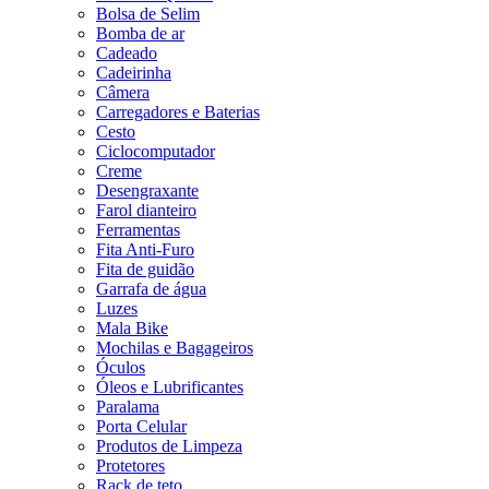
Bolsa de Selim
Bomba de ar
Cadeado
Cadeirinha
Câmera
Carregadores e Baterias
Cesto
Ciclocomputador
Creme
Desengraxante
Farol dianteiro
Ferramentas
Fita Anti-Furo
Fita de guidão
Garrafa de água
Luzes
Mala Bike
Mochilas e Bagageiros
Óculos
Óleos e Lubrificantes
Paralama
Porta Celular
Produtos de Limpeza
Protetores
Rack de teto