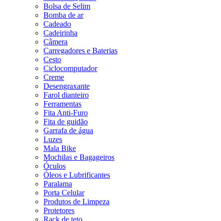
Bolsa de Selim
Bomba de ar
Cadeado
Cadeirinha
Câmera
Carregadores e Baterias
Cesto
Ciclocomputador
Creme
Desengraxante
Farol dianteiro
Ferramentas
Fita Anti-Furo
Fita de guidão
Garrafa de água
Luzes
Mala Bike
Mochilas e Bagageiros
Óculos
Óleos e Lubrificantes
Paralama
Porta Celular
Produtos de Limpeza
Protetores
Rack de teto